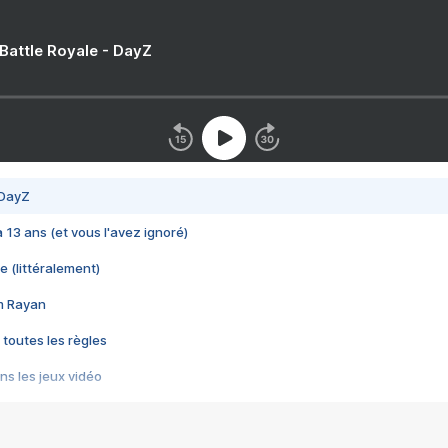
 Battle Royale - DayZ
 DayZ
 a 13 ans (et vous l'avez ignoré)
e (littéralement)
im Rayan
 toutes les règles
s les jeux vidéo
us choquant de Rockstar ? - Le scandale BULLY