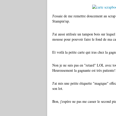
J'essaie de me remettre doucement au scrap
Stampin'up.
J'ai aussi utilisée un tampon bois sur lequel
mousse pour pouvoir faire le fond de ma ca
Et voilà la petite carte qui iras chez la ga
Non je ne suis pas en "retard" LOL avec tous
Heureusement la gagnante est très patiente!
J'ai mis une petite étiquette "magique" effe
son lot.
Bon, j'espère ne pas me casser le second pie