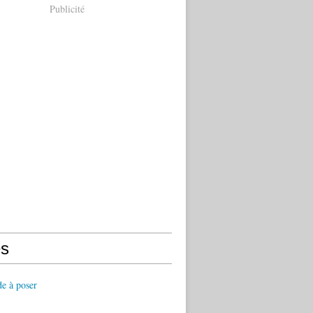
Publicité
s
de à poser