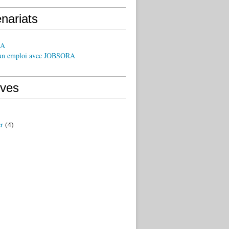
nariats
EA
un emploi avec JOBSORA
ives
er
(4)