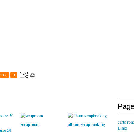
post
0
Page
carte ron
scraproom
album scrapbooking
Links
aire 50