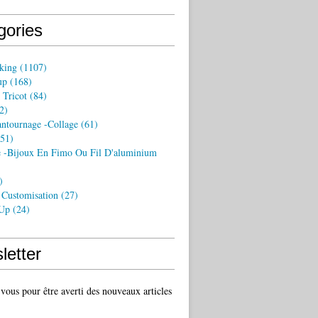
gories
king
(1107)
up
(168)
 Tricot
(84)
2)
antournage -collage
(61)
51)
 -bijoux En Fimo Ou Fil D'aluminium
)
 Customisation
(27)
 Up
(24)
letter
ous pour être averti des nouveaux articles