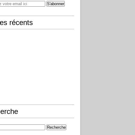
les récents
erche