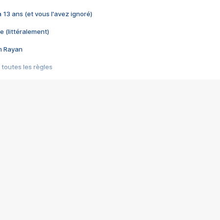
 a 13 ans (et vous l'avez ignoré)
e (littéralement)
im Rayan
 toutes les règles
s les jeux vidéo
us choquant de Rockstar ? - Le scandale BULLY
e plus moche de Steam
du RÊVE tourne au CAUCHEMAR
pendant 8 heures
it… à tort
umiliés par un jeu vidéo
ire - Final Fantasy 8