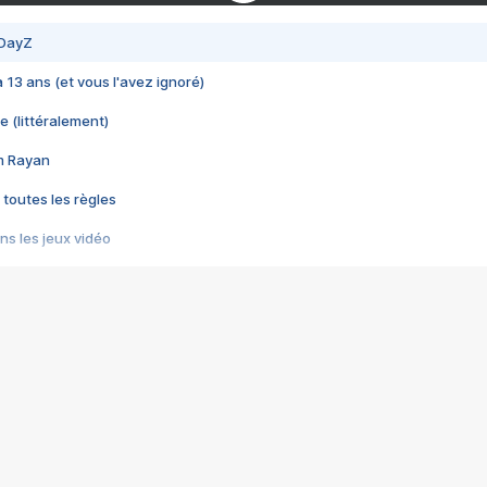
 DayZ
 a 13 ans (et vous l'avez ignoré)
e (littéralement)
im Rayan
 toutes les règles
s les jeux vidéo
us choquant de Rockstar ? - Le scandale BULLY
e plus moche de Steam
du RÊVE tourne au CAUCHEMAR
pendant 8 heures
it… à tort
umiliés par un jeu vidéo