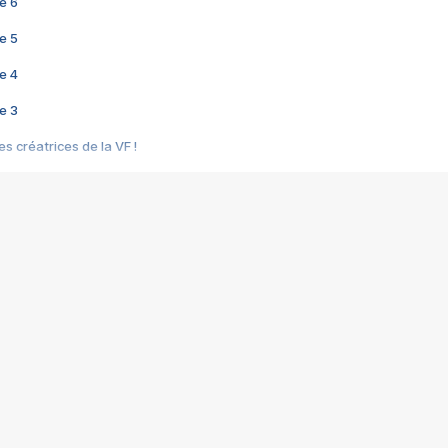
e 6
e 5
e 4
e 3
s créatrices de la VF !
e 2
e 1
e Mektoub My Love arrive enfin ! Rencontre avec Shaïn Boumedine et Sal
i : après Toni en famille
elle réalise le bouleversant Dites lui que je l'aime
ais ! Rencontre autour de Vie privée de Rebecca Zlotowski
 de Marguerite, Grave... Rencontre avec Ella Rumpf
 Les Rêveurs, un film intime sur la santé mentale