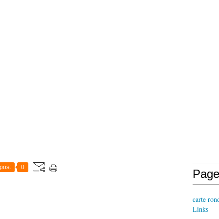
post
0
Page
carte ron
Links