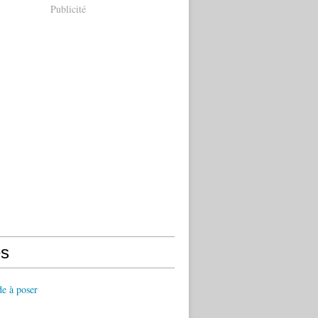
Publicité
s
de à poser