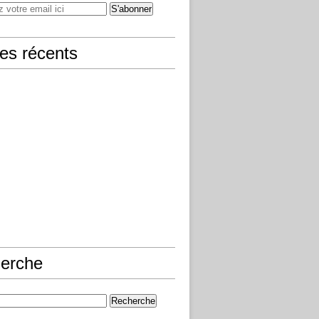
les récents
erche