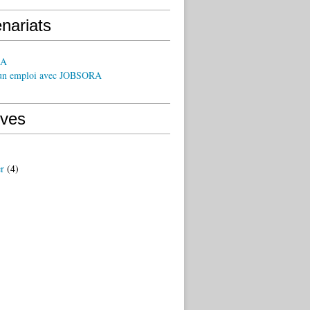
nariats
EA
un emploi avec JOBSORA
ives
er
(4)