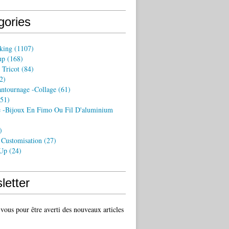
gories
king
(1107)
up
(168)
 Tricot
(84)
2)
antournage -collage
(61)
51)
 -bijoux En Fimo Ou Fil D'aluminium
)
 Customisation
(27)
 Up
(24)
letter
ous pour être averti des nouveaux articles