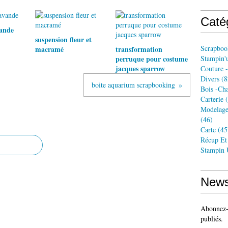
Caté
vande
suspension fleur et
Scrapboo
macramé
transformation
perruque pour costume
Stampin'
jacques sparrow
Couture -
Divers
(8
boite aquarium scrapbooking
Bois -ch
Carterie
(
Modelage
(46)
Carte
(45
Récup Et
Stampin
News
Abonnez-v
publiés.