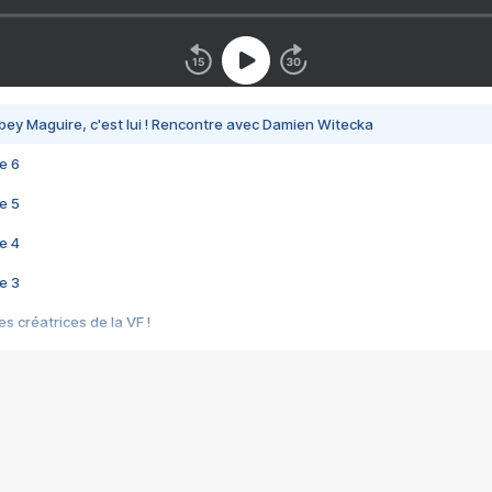
bey Maguire, c'est lui ! Rencontre avec Damien Witecka
e 6
e 5
e 4
e 3
s créatrices de la VF !
e 2
e 1
e Mektoub My Love arrive enfin ! Rencontre avec Shaïn Boumedine et Sal
i : après Toni en famille