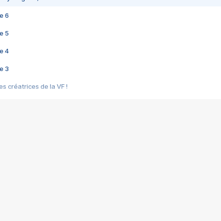
e 6
e 5
e 4
e 3
s créatrices de la VF !
e 2
e 1
e Mektoub My Love arrive enfin ! Rencontre avec Shaïn Boumedine et Sal
i : après Toni en famille
elle réalise le bouleversant Dites lui que je l'aime
ais ! Rencontre autour de Vie privée de Rebecca Zlotowski
 de Marguerite, Grave... Rencontre avec Ella Rumpf