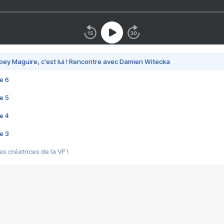
bey Maguire, c'est lui ! Rencontre avec Damien Witecka
e 6
e 5
e 4
e 3
s créatrices de la VF !
e 2
e 1
e Mektoub My Love arrive enfin ! Rencontre avec Shaïn Boumedine et Sal
i : après Toni en famille