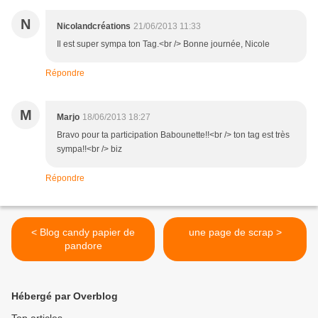
N
Nicolandcréations
21/06/2013 11:33
Il est super sympa ton Tag.<br /> Bonne journée, Nicole
Répondre
M
Marjo
18/06/2013 18:27
Bravo pour ta participation Babounette!!<br /> ton tag est très
sympa!!<br /> biz
Répondre
< Blog candy papier de
une page de scrap >
pandore
Hébergé par Overblog