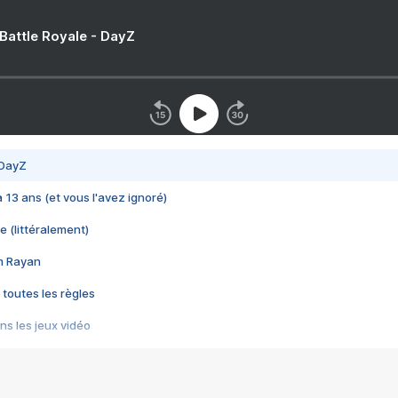
 Battle Royale - DayZ
 DayZ
 a 13 ans (et vous l'avez ignoré)
e (littéralement)
im Rayan
 toutes les règles
s les jeux vidéo
us choquant de Rockstar ? - Le scandale BULLY
e plus moche de Steam