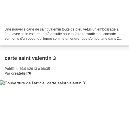
Une nouvelle carte de saint Valentin toute de bleu vêtu!! un embossage à
froid avec cette voiture encré ensuite pour la faire ressortir. une cocarde
surmonté d'un coeur qui forme comme un engrenage s'emboitane dans 2
autres engrenage embossé à chaud avec...
carte saint valentin 3
Publié le 19/01/2013 à 08:35
Par
createlier76