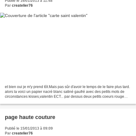
Publié le 16/01/2013 à 11:48
Par
createlier76
et bien oui je m'y prend tôt.Mais pas sûr d'avoir le temps de le faire plus tard.
alors la voici un papier nacré blanc satiné gaufré avec des petits mots de
circonstances kisses,valentin ECT... par dessus deux petits coeurs rouge
évidés. Simple et efficace...
page haute couture
Publié le 15/01/2013 à 09:09
Par
createlier76