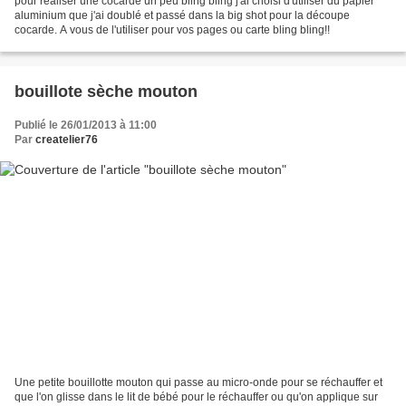
pour réaliser une cocarde un peu bling bling j'ai choisi d'utiliser du papier
aluminium que j'ai doublé et passé dans la big shot pour la découpe
cocarde. A vous de l'utiliser pour vos pages ou carte bling bling!!
bouillote sèche mouton
Publié le 26/01/2013 à 11:00
Par
createlier76
Une petite bouillotte mouton qui passe au micro-onde pour se réchauffer et
que l'on glisse dans le lit de bébé pour le réchauffer ou qu'on applique sur