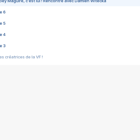
bey Maguire, c'est lui ! Rencontre avec Damien Witecka
e 6
e 5
e 4
e 3
s créatrices de la VF !
e 2
e 1
e Mektoub My Love arrive enfin ! Rencontre avec Shaïn Boumedine et Sal
i : après Toni en famille
elle réalise le bouleversant Dites lui que je l'aime
ais ! Rencontre autour de Vie privée de Rebecca Zlotowski
 de Marguerite, Grave... Rencontre avec Ella Rumpf