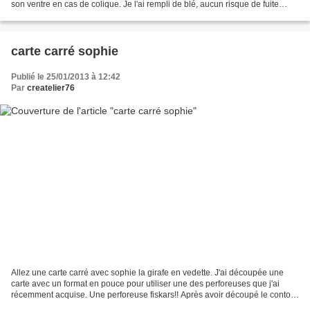
son ventre en cas de colique. Je l'ai rempli de blé, aucun risque de fuite
d'eau comme les bouillotte...
carte carré sophie
Publié le 25/01/2013 à 12:42
Par
createlier76
Allez une carte carré avec sophie la girafe en vedette. J'ai découpée une
carte avec un format en pouce pour utiliser une des perforeuses que j'ai
récemment acquise. Une perforeuse fiskars!! Après avoir découpé le contour
de la carte j'ai tamponnée une...