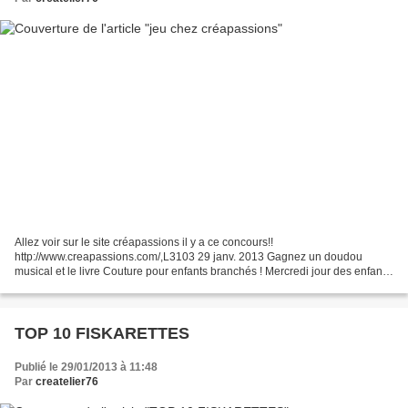
Allez voir sur le site créapassions il y a ce concours!!
http://www.creapassions.com/,L3103 29 janv. 2013 Gagnez un doudou
musical et le livre Couture pour enfants branchés ! Mercredi jour des enfants
alors voici un petit jeu sur un livre de couture pour...
TOP 10 FISKARETTES
Publié le 29/01/2013 à 11:48
Par
createlier76