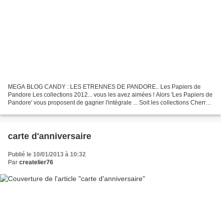
MEGA BLOG CANDY : LES ETRENNES DE PANDORE.. Les Papiers de
Pandore Les collections 2012... vous les avez aimées ! Alors 'Les Papiers de
Pandore' vous proposent de gagner l'intégrale ... Soit les collections Cherry
Chérie, Invitation, Urbanessence, Little...
carte d'anniversaire
Publié le 10/01/2013 à 10:32
Par
createlier76