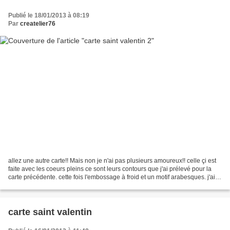
Publié le 18/01/2013 à 08:19
Par
createlier76
allez une autre carte!! Mais non je n'ai pas plusieurs amoureux!! celle çi est
faite avec les coeurs pleins ce sont leurs contours que j'ai prélevé pour la
carte précédente. cette fois l'embossage à froid et un motif arabesques. j'ai
aussi collé une bande...
carte saint valentin