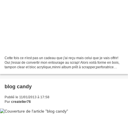
Cette fois ce n'est pas un cadeau que j'ai reçu mais celui que je vais offrir!
Oui j'essai de convertir mon entourage au scrap! Alors voilà forme en bois,
tampon clear et bloc acrylique,minni album prêt à scrapper,perforatrice
tampons bois. Pour débuter...
blog candy
Publié le 11/01/2013 à 17:58
Par
createlier76