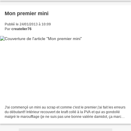
Mon premier mini
Publié le 24/01/2013 à 10:09
Par
createlier76
J'ai commençé un mini au scrap et comme c'est le premier j'ai fait les erreurs
du débutant!! Intérieur recouvert de kraft collé à la PVA et qui as gondollé
malgré le maroufflage (je ne suis pas une bonne valérie damidot, ça marche
mieux sur le papier...