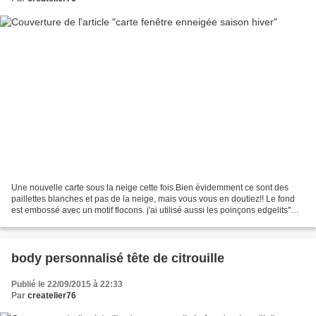
Une nouvelle carte sous la neige cette fois.Bien évidemment ce sont des
paillettes blanches et pas de la neige, mais vous vous en doutiez!! Le fond
est embossé avec un motif flocons. j'ai utilisé aussi les poinçons edgelits"
tour de traineau" Et le tampon...
body personnalisé tête de citrouille
Publié le 22/09/2015 à 22:33
Par
createlier76