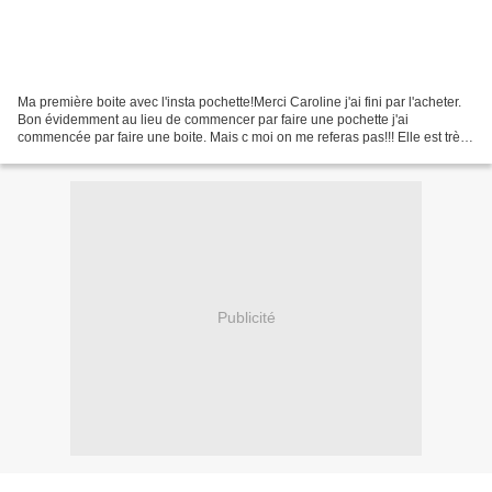
Ma première boite avec l'insta pochette!Merci Caroline j'ai fini par l'acheter.
Bon évidemment au lieu de commencer par faire une pochette j'ai
commencée par faire une boite. Mais c moi on me referas pas!!! Elle est très
simple mais je sois dire que je...
Publicité