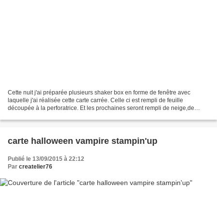
Cette nuit j'ai préparée plusieurs shaker box en forme de fenêtre avec
laquelle j'ai réalisée cette carte carrée. Celle ci est rempli de feuille
découpée à la perforatrice. Et les prochaines seront rempli de neige,de
paillettes ect..... bon, mes feuilles...
carte halloween vampire stampin'up
Publié le 13/09/2015 à 22:12
Par
createlier76