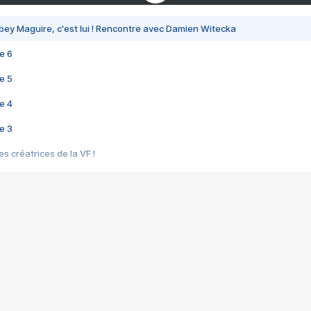
bey Maguire, c'est lui ! Rencontre avec Damien Witecka
e 6
e 5
e 4
e 3
s créatrices de la VF !
e 2
e 1
e Mektoub My Love arrive enfin ! Rencontre avec Shaïn Boumedine et Sal
i : après Toni en famille
elle réalise le bouleversant Dites lui que je l'aime
ais ! Rencontre autour de Vie privée de Rebecca Zlotowski