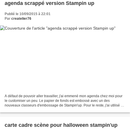
agenda scrappé version Stampin up
Publié le 10/09/2015 à 22:01
Par
createlier76
A défaut de pouvoir aller travailler, j'ai emmené mon agenda chez moi pour
le customiser un peu. Le papier de fonds est embossé avec un des
nouveaux classeurs d'embossage de Stampin'up. Pour le reste, j'ai utilisé un
des cadeaux "célébration" de cette...
carte cadre scène pour halloween stampin'up