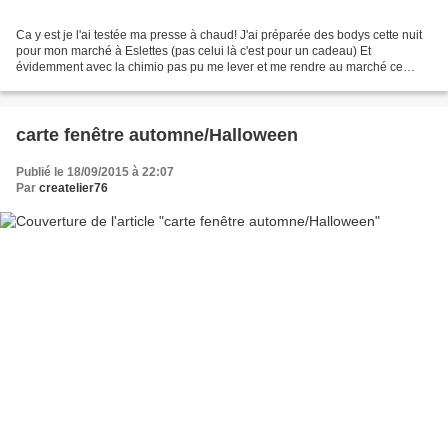
Ca y est je l'ai testée ma presse à chaud! J'ai préparée des bodys cette nuit
pour mon marché à Eslettes (pas celui là c'est pour un cadeau) Et
évidemment avec la chimio pas pu me lever et me rendre au marché ce
matin y'en as marre!!! Bon je vous montre...
carte fenêtre automne/Halloween
Publié le 18/09/2015 à 22:07
Par
createlier76