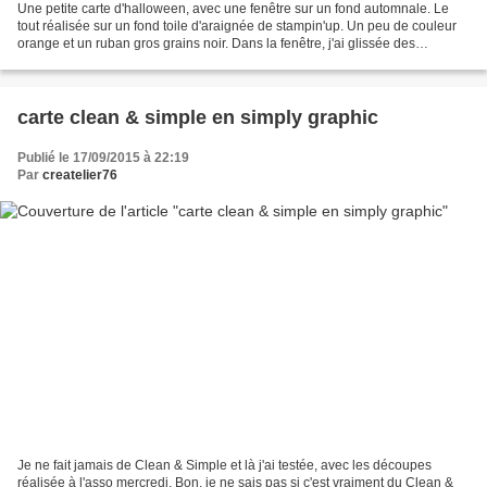
Une petite carte d'halloween, avec une fenêtre sur un fond automnale. Le
tout réalisée sur un fond toile d'araignée de stampin'up. Un peu de couleur
orange et un ruban gros grains noir. Dans la fenêtre, j'ai glissée des
paillettes noires. petite paillette...
carte clean & simple en simply graphic
Publié le 17/09/2015 à 22:19
Par
createlier76
Je ne fait jamais de Clean & Simple et là j'ai testée, avec les découpes
réalisée à l'asso mercredi. Bon, je ne sais pas si c'est vraiment du Clean &