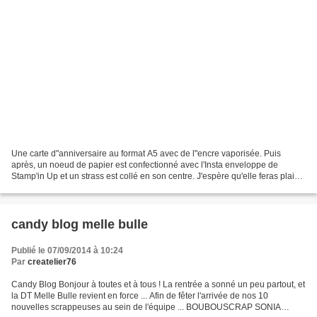
Une carte d"anniversaire au format A5 avec de l"encre vaporisée. Puis
après, un noeud de papier est confectionné avec l'Insta enveloppe de
Stamp'in Up et un strass est collé en son centre. J'espère qu'elle feras plaisir
à sa destinataire!! carte anniversaire...
candy blog melle bulle
Publié le 07/09/2014 à 10:24
Par
createlier76
Candy Blog Bonjour à toutes et à tous ! La rentrée a sonné un peu partout, et
la DT Melle Bulle revient en force ... Afin de fêter l'arrivée de nos 10
nouvelles scrappeuses au sein de l'équipe ... BOUBOUSCRAP SONIA