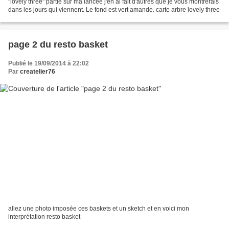
"lovely three" partie sur ma lancée j'en ai fait d'autres que je vous montrerais
dans les jours qui viennent. Le fond est vert amande. carte arbre lovely three
page 2 du resto basket
Publié le 19/09/2014 à 22:02
Par
createlier76
allez une photo imposée ces baskets et un sketch et en voici mon
interprétation resto basket