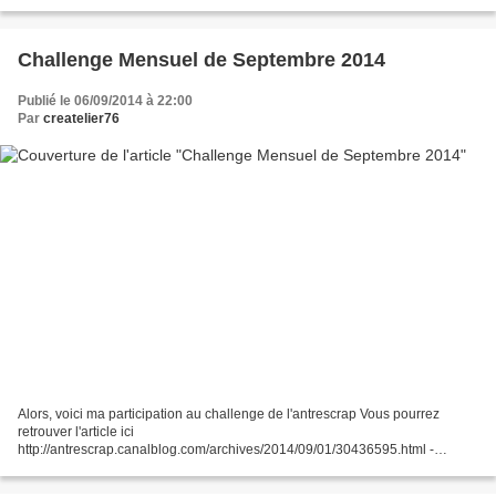
MAMANZOE SOLOVESCRAP YALE CYBELIA33...
Challenge Mensuel de Septembre 2014
Publié le 06/09/2014 à 22:00
Par
createlier76
Alors, voici ma participation au challenge de l'antrescrap Vous pourrez
retrouver l'article ici
http://antrescrap.canalblog.com/archives/2014/09/01/30436595.html -
Shannon : calque/transparent (papillon calque sur l'étiquette juste pour toi) -
Laé : des...