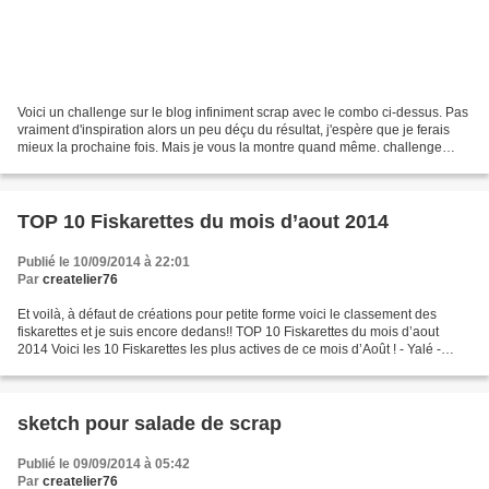
Voici un challenge sur le blog infiniment scrap avec le combo ci-dessus. Pas
vraiment d'inspiration alors un peu déçu du résultat, j'espère que je ferais
mieux la prochaine fois. Mais je vous la montre quand même. challenge
infiniment scrap design
TOP 10 Fiskarettes du mois d’aout 2014
Publié le 10/09/2014 à 22:01
Par
createlier76
Et voilà, à défaut de créations pour petite forme voici le classement des
fiskarettes et je suis encore dedans!! TOP 10 Fiskarettes du mois d’aout
2014 Voici les 10 Fiskarettes les plus actives de ce mois d’Août ! - Yalé -
Isabeau - Babounette76 - Michou1960...
sketch pour salade de scrap
Publié le 09/09/2014 à 05:42
Par
createlier76