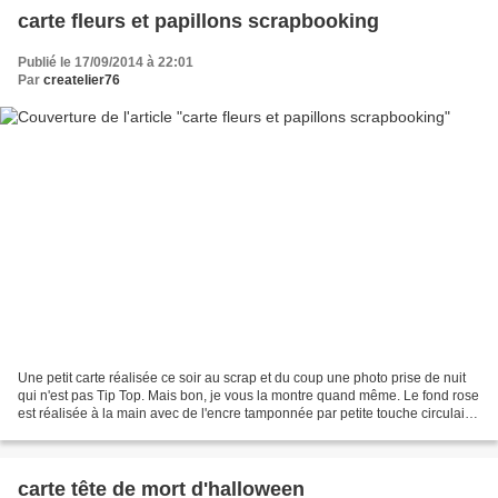
carte fleurs et papillons scrapbooking
Publié le 17/09/2014 à 22:01
Par
createlier76
Une petit carte réalisée ce soir au scrap et du coup une photo prise de nuit
qui n'est pas Tip Top. Mais bon, je vous la montre quand même. Le fond rose
est réalisée à la main avec de l'encre tamponnée par petite touche circulaire.
Le modèle est issue...
carte tête de mort d'halloween