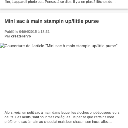
film, L'appareil photo ect.. Pensez à ce dies. Il y a en plus 2 flêches de
formes différentes. Je vous montre...
Mini sac à main stampin up/little purse
Publié le 04/04/2015 à 18:31
Par
createlier76
Alors, voici un petit sac à main dans lequel les cloches ont déposées leurs
oeufs. Ces oeufs, sont pour mes collègues. Je pense que certains vont
préférer le sac à main au chocolat mais bon chacun son trucs. allez
regardez, voici quelques photos!!