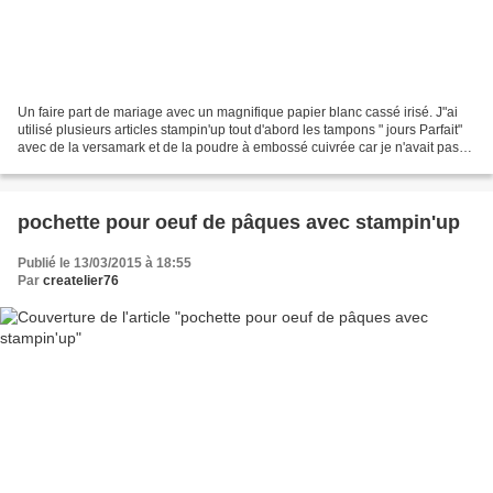
Un faire part de mariage avec un magnifique papier blanc cassé irisé. J"ai
utilisé plusieurs articles stampin'up tout d'abord les tampons " jours Parfait"
avec de la versamark et de la poudre à embossé cuivrée car je n'avait pas
de dorée sous la main....
pochette pour oeuf de pâques avec stampin'up
Publié le 13/03/2015 à 18:55
Par
createlier76