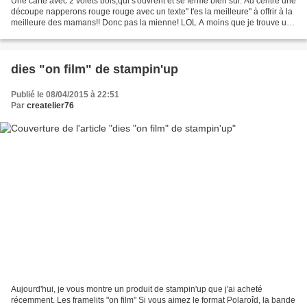
Une carte avec 2 volets bois,qui s'ouvrent et se ferme bien sûr. Au centre une
découpe napperons rouge rouge avec un texte" t'es la meilleure" à offrir à la
meilleure des mamans!! Donc pas la mienne! LOL A moins que je trouve un
tampon "la pire des mamans!!"peut...
dies "on film" de stampin'up
Publié le 08/04/2015 à 22:51
Par
createlier76
Aujourd'hui, je vous montre un produit de stampin'up que j'ai acheté
récemment. Les framelits "on film" Si vous aimez le format Polaroîd, la bande