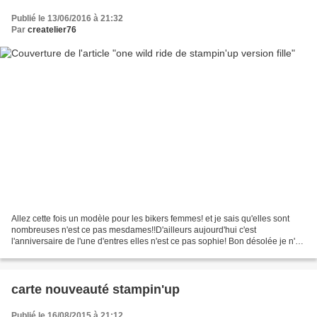
Publié le 13/06/2016 à 21:32
Par
createlier76
Allez cette fois un modèle pour les bikers femmes! et je sais qu'elles sont
nombreuses n'est ce pas mesdames!!D'ailleurs aujourd'hui c'est
l'anniversaire de l'une d'entres elles n'est ce pas sophie! Bon désolée je n'ai
pas de tampons avec un side cars!...
carte nouveauté stampin'up
Publié le 16/08/2015 à 21:12