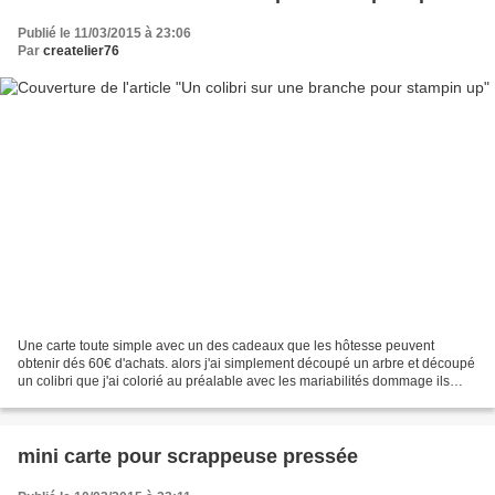
Publié le 11/03/2015 à 23:06
Par
createlier76
Une carte toute simple avec un des cadeaux que les hôtesse peuvent
obtenir dés 60€ d'achats. alors j'ai simplement découpé un arbre et découpé
un colibri que j'ai colorié au préalable avec les mariabilités dommage ils
sont retirés du marché ces feutres!!!...
mini carte pour scrappeuse pressée