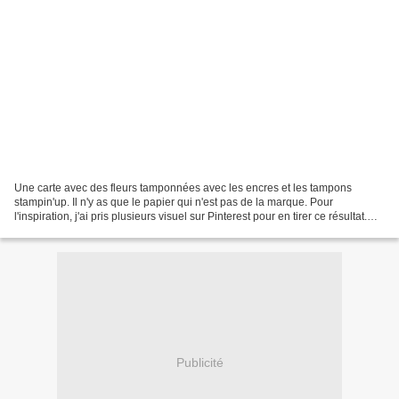
Une carte avec des fleurs tamponnées avec les encres et les tampons
stampin'up. Il n'y as que le papier qui n'est pas de la marque. Pour
l'inspiration, j'ai pris plusieurs visuel sur Pinterest pour en tirer ce résultat.
Bon je ne m'étales pas trop car...
Publicité