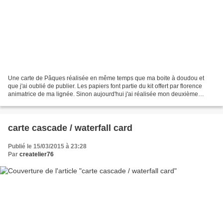
Une carte de Pâques réalisée en même temps que ma boite à doudou et
que j'ai oublié de publier. Les papiers font partie du kit offert par florence
animatrice de ma lignée. Sinon aujourd'hui j'ai réalisée mon deuxième
ateliers atelier stampin'up avec 5...
carte cascade / waterfall card
Publié le 15/03/2015 à 23:28
Par
createlier76