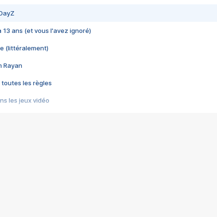
 DayZ
 a 13 ans (et vous l'avez ignoré)
e (littéralement)
im Rayan
 toutes les règles
s les jeux vidéo
us choquant de Rockstar ? - Le scandale BULLY
e plus moche de Steam
du RÊVE tourne au CAUCHEMAR
pendant 8 heures
it… à tort
umiliés par un jeu vidéo