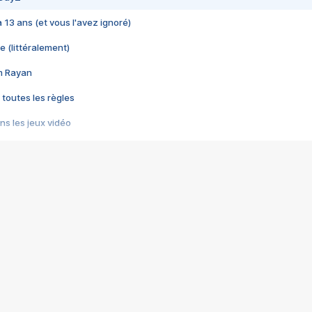
 a 13 ans (et vous l'avez ignoré)
e (littéralement)
im Rayan
 toutes les règles
s les jeux vidéo
us choquant de Rockstar ? - Le scandale BULLY
e plus moche de Steam
du RÊVE tourne au CAUCHEMAR
pendant 8 heures
it… à tort
umiliés par un jeu vidéo
ire - Final Fantasy 8