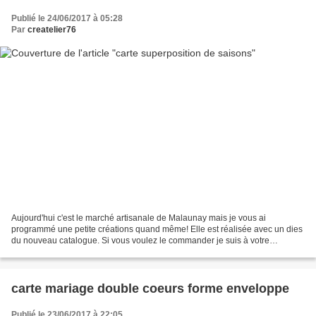
Publié le 24/06/2017 à 05:28
Par
createlier76
Aujourd'hui c'est le marché artisanale de Malaunay mais je vous ai
programmé une petite créations quand même! Elle est réalisée avec un dies
du nouveau catalogue. Si vous voulez le commander je suis à votre
disposition. J'ai aussi utilisé un classeur...
carte mariage double coeurs forme enveloppe
Publié le 23/06/2017 à 22:05