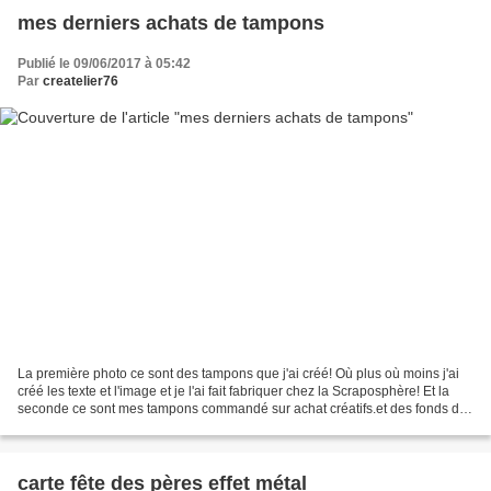
mes derniers achats de tampons
Publié le 09/06/2017 à 05:42
Par
createlier76
La première photo ce sont des tampons que j'ai créé! Où plus où moins j'ai
créé les texte et l'image et je l'ai fait fabriquer chez la Scraposphère! Et la
seconde ce sont mes tampons commandé sur achat créatifs.et des fonds de
carte que j'adore.
carte fête des pères effet métal