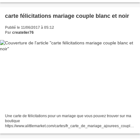
carte félicitations mariage couple blanc et noir
Publié le 11/06/2017 à 05:12
Par
createlier76
Une carte de félicitations pour un mariage que vous pouvez trouver sur ma
boutique
https://www.alittlemarket.com/cartes/fr_carte_de_mariage_ajourees_couple_
blanc_et_noir_-20935416.html Avec quelques paillettes!