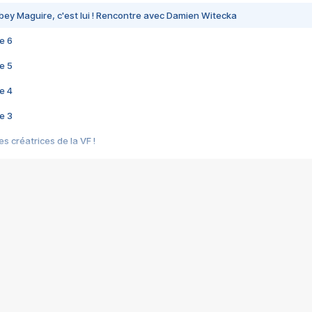
bey Maguire, c'est lui ! Rencontre avec Damien Witecka
e 6
e 5
e 4
e 3
s créatrices de la VF !
e 2
e 1
e Mektoub My Love arrive enfin ! Rencontre avec Shaïn Boumedine et Sal
i : après Toni en famille
elle réalise le bouleversant Dites lui que je l'aime
ais ! Rencontre autour de Vie privée de Rebecca Zlotowski