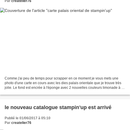
Par
createlier76
Comme j'ai peu de temps pour scrapper en ce moment je vous mets une
photo d'une carte en cours avec les dies palais orientale que je trouve très
jolie. Le fond est encrée à l'éponge avec 2 nouvelles couleurs limonade à la
limette un jolie vert anis et...
le nouveau catalogue stampin'up est arrivé
Publié le 01/06/2017 à 05:10
Par
createlier76