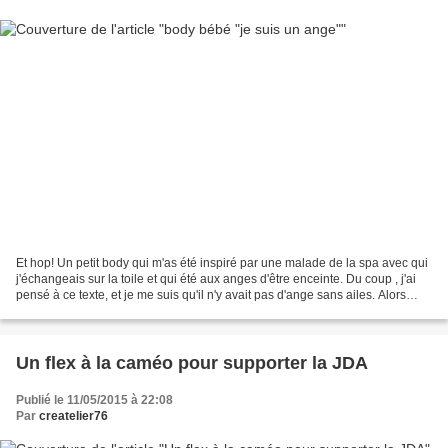
Et hop! Un petit body qui m'as été inspiré par une malade de la spa avec qui
j'échangeais sur la toile et qui été aux anges d'être enceinte. Du coup , j'ai
pensé à ce texte, et je me suis qu'il n'y avait pas d'ange sans ailes. Alors
voilà!! J'ai racheté...
Un flex à la caméo pour supporter la JDA
Publié le 11/05/2015 à 22:08
Par
createlier76