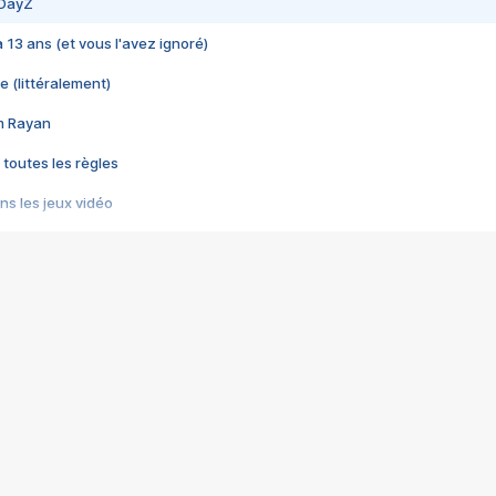
 DayZ
 a 13 ans (et vous l'avez ignoré)
e (littéralement)
im Rayan
 toutes les règles
s les jeux vidéo
us choquant de Rockstar ? - Le scandale BULLY
e plus moche de Steam
du RÊVE tourne au CAUCHEMAR
pendant 8 heures
it… à tort
umiliés par un jeu vidéo
ire - Final Fantasy 8