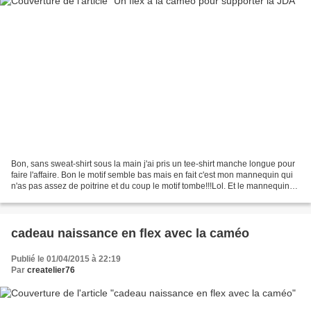
Bon, sans sweat-shirt sous la main j'ai pris un tee-shirt manche longue pour
faire l'affaire. Bon le motif semble bas mais en fait c'est mon mannequin qui
n'as pas assez de poitrine et du coup le motif tombe!!!Lol. Et le mannequin
ne vas pas aimé que...
cadeau naissance en flex avec la caméo
Publié le 01/04/2015 à 22:19
Par
createlier76