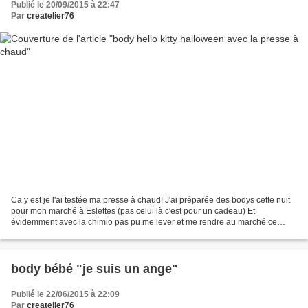
Publié le 20/09/2015 à 22:47
Par
createlier76
Ca y est je l'ai testée ma presse à chaud! J'ai préparée des bodys cette nuit
pour mon marché à Eslettes (pas celui là c'est pour un cadeau) Et
évidemment avec la chimio pas pu me lever et me rendre au marché ce
matin y'en as marre!!! Bon je vous montre...
body bébé "je suis un ange"
Publié le 22/06/2015 à 22:09
Par
createlier76